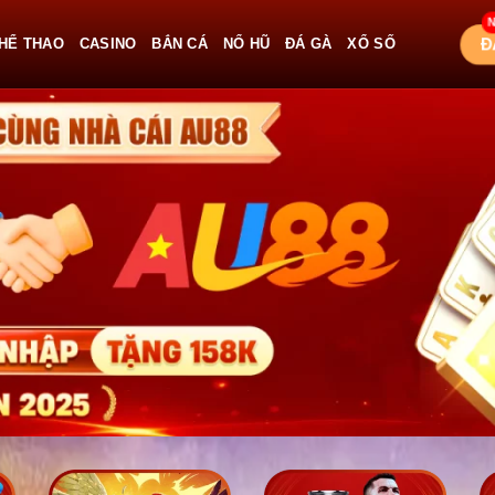
HỂ THAO
CASINO
BẮN CÁ
NỔ HŨ
ĐÁ GÀ
XỔ SỐ