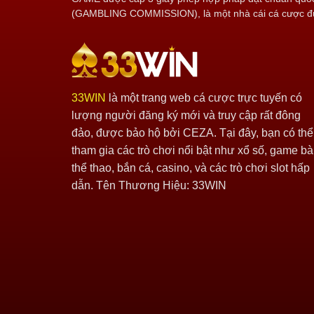
(GAMBLING COMMISSION), là một nhà cái cá cược được
33WIN
là một trang web cá cược trực tuyến có
lượng người đăng ký mới và truy cập rất đông
đảo, được bảo hộ bởi CEZA. Tại đây, bạn có thể
tham gia các trò chơi nổi bật như xổ số, game bà
thể thao, bắn cá, casino, và các trò chơi slot hấp
dẫn. Tên Thương Hiệu: 33WIN