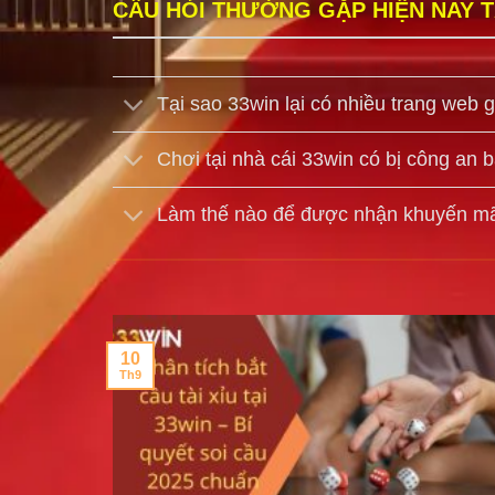
CÂU HỎI THƯỜNG GẶP HIỆN NAY T
Tại sao 33win lại có nhiều trang web 
Chơi tại nhà cái 33win có bị công an 
Làm thế nào để được nhận khuyến mãi 
10
Th9