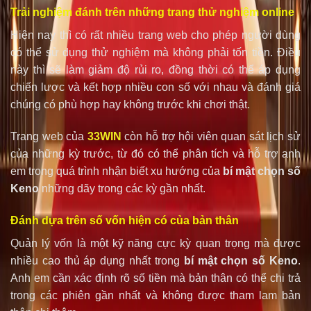
Trải nghiệm đánh trên những trang thử nghiệm online
Hiện nay thì có rất nhiều trang web cho phép người dùng
có thể sử dụng thử nghiệm mà không phải tốn tiền. Điều
này thì sẽ làm giảm độ rủi ro, đồng thời có thể áp dụng
chiến lược và kết hợp nhiều con số với nhau và đánh giá
chúng có phù hợp hay không trước khi chơi thật.
Trang web của
33WIN
còn hỗ trợ hội viên quan sát lịch sử
của những kỳ trước, từ đó có thể phân tích và hỗ trợ anh
em trong quá trình nhận biết xu hướng của
bí mật chọn số
Keno
những dãy trong các kỳ gần nhất.
Đánh dựa trên số vốn hiện có của bản thân
Quản lý vốn là một kỹ năng cực kỳ quan trọng mà được
nhiều cao thủ áp dụng nhất trong
bí mật chọn số Keno
.
Anh em cần xác định rõ số tiền mà bản thân có thể chi trả
trong các phiên gần nhất và không được tham lam bản