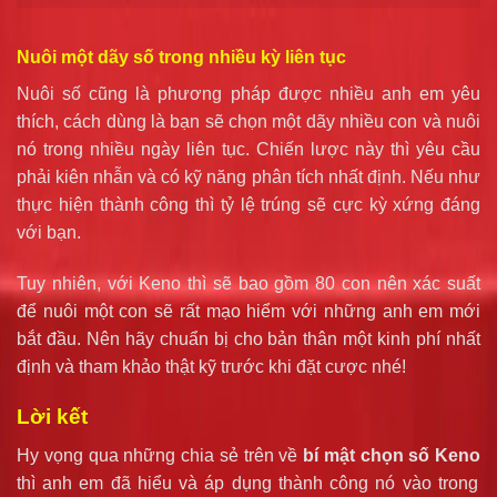
Nuôi một dãy số trong nhiều kỳ liên tục
Nuôi số cũng là phương pháp được nhiều anh em yêu
thích, cách dùng là bạn sẽ chọn một dãy nhiều con và nuôi
nó trong nhiều ngày liên tục. Chiến lược này thì yêu cầu
phải kiên nhẫn và có kỹ năng phân tích nhất định. Nếu như
thực hiện thành công thì tỷ lệ trúng sẽ cực kỳ xứng đáng
với bạn.
Tuy nhiên, với Keno thì sẽ bao gồm 80 con nên xác suất
để nuôi một con sẽ rất mạo hiểm với những anh em mới
bắt đầu. Nên hãy chuẩn bị cho bản thân một kinh phí nhất
định và tham khảo thật kỹ trước khi đặt cược nhé!
Lời kết
Hy vọng qua những chia sẻ trên về
bí mật chọn số Keno
thì anh em đã hiểu và áp dụng thành công nó vào trong