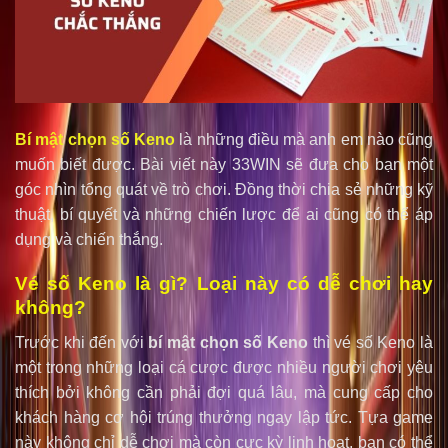
Bí mật chọn số Keno
là những điều mà anh em nào cũng
muốn biết được. Bài viết này 33WIN sẽ đưa cho bạn một
góc nhìn tổng quát về trò chơi. Đồng thời chia sẻ những kỹ
thuật, bí quyết và những chiến lược để ai cũng có thể áp
dụng và chiến thắng.
Vé số Keno là gì? Loại này có dễ chơi hay
không?
Trước khi đến với
bí mật chọn số Keno
thì vé số Keno là
một trong những loại cá cược được nhiều người chơi yêu
thích bởi không cần phải đợi quá lâu, mà cung cấp cho
khách hàng cơ hội trúng thưởng ngay lập tức. Tựa game
này không chỉ dễ chơi mà còn cực kỳ linh hoạt, bạn có thể