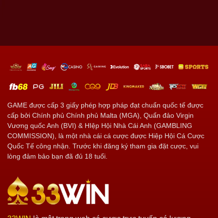
U23
thuật
Kuwait
–
Soi
kèo,
nhận
định
cùng
33win
GAME được cấp 3 giấy phép hợp pháp đạt chuẩn quốc tế được
cấp bởi Chính phủ Chính phủ Malta (MGA), Quẩn đảo Virgin
Vương quốc Anh (BVI) & HIệp Hội Nhà Cái Anh (GAMBLING
COMMISSION), là một nhà cái cá cược được Hiệp Hội Cá Cược
Quốc Tế công nhận. Trước khi đăng ký tham gia đặt cược, vui
lòng đảm bảo bạn đã đủ 18 tuổi.