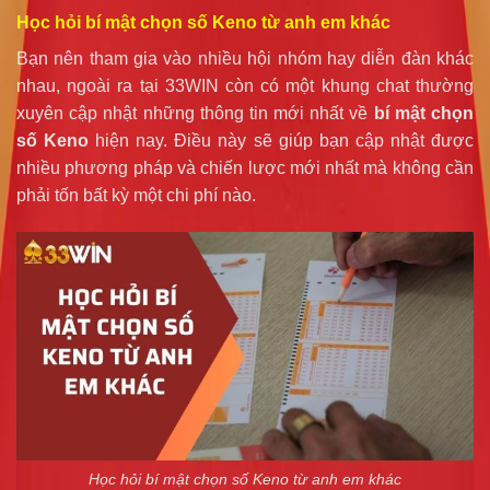
Học hỏi bí mật chọn số Keno từ anh em khác
Bạn nên tham gia vào nhiều hội nhóm hay diễn đàn khác
nhau, ngoài ra tại 33WIN còn có một khung chat thường
xuyên cập nhật những thông tin mới nhất về
bí mật chọn
số Keno
hiện nay. Điều này sẽ giúp bạn cập nhật được
nhiều phương pháp và chiến lược mới nhất mà không cần
phải tốn bất kỳ một chi phí nào.
Học hỏi bí mật chọn số Keno từ anh em khác