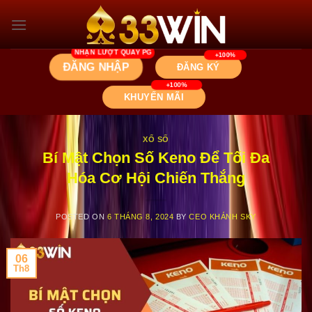
Skip
to
content
ĐĂNG NHẬP
ĐĂNG KÝ
KHUYẾN MÃI
XỔ SỐ
Bí Mật Chọn Số Keno Để Tối Đa
Hóa Cơ Hội Chiến Thắng
POSTED ON
6 THÁNG 8, 2024
BY
CEO KHÁNH SKY
06
Th8