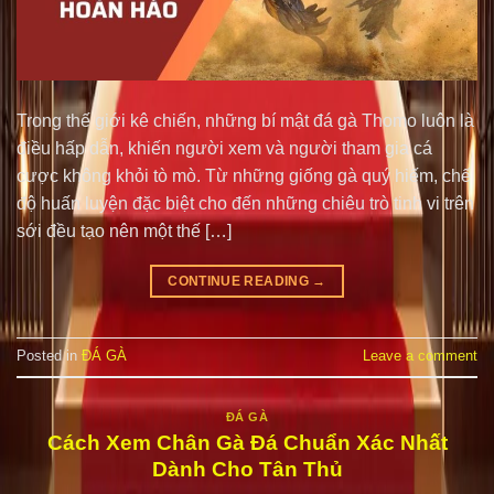
Trong thế giới kê chiến, những bí mật đá gà Thomo luôn là
điều hấp dẫn, khiến người xem và người tham gia cá
cược không khỏi tò mò. Từ những giống gà quý hiếm, chế
độ huấn luyện đặc biệt cho đến những chiêu trò tinh vi trên
sới đều tạo nên một thế […]
CONTINUE READING
→
Posted in
ĐÁ GÀ
Leave a comment
ĐÁ GÀ
Cách Xem Chân Gà Đá Chuẩn Xác Nhất
Dành Cho Tân Thủ