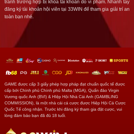
tránh trường hợp bị khóa tài khoản do vi phạm. Nhanh tay
đăng ký tài khoản hội viên tại 33WIN để tham gia giải trí an
toàn bạn nhé.
GAME được cấp 3 giấy phép hợp pháp đạt chuẩn quốc tế được
cấp bởi Chính phủ Chính phủ Malta (MGA), Quẩn đảo Virgin
Vương quốc Anh (BVI) & HIệp Hội Nhà Cái Anh (GAMBLING
COMMISSION), là một nhà cái cá cược được Hiệp Hội Cá Cược
Quốc Tế công nhận. Trước khi đăng ký tham gia đặt cược, vui
lòng đảm bảo bạn đã đủ 18 tuổi.