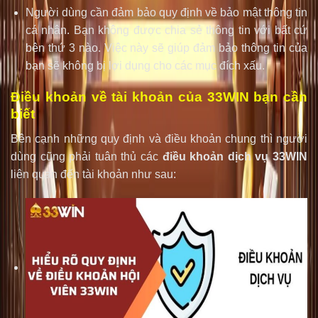
Người dùng cần đảm bảo quy định về bảo mật thông tin
cá nhân. Bạn không được chia sẻ thông tin với bất cứ
bên thứ 3 nào. Việc này sẽ giúp đảm bảo thông tin của
bạn sẽ không bị lợi dụng cho các mục đích xấu.
Điều khoản về tài khoản của 33WIN bạn cần
biết
Bên cạnh những quy định và điều khoản chung thì người
dùng cũng phải tuân thủ các
điều khoản dịch vụ 33WIN
liên quan đến tài khoản như sau: