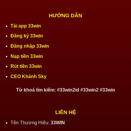
HƯỚNG DẪN
Tải app 33win
Đăng ký 33win
Đăng nhập 33win
Nạp tiền 33win
Rút tiền 33win
CEO Khánh Sky
Từ khoá tìm kiếm: #33win2id #33win2 #33win
LIÊN HỆ
Tên Thương Hiệu:
33WIN