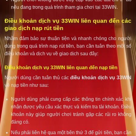
nếu đang trong quá trình tham gia chơi tại 33WIN.
Điều khoản dịch vụ 33WIN liên quan đến các
giao dịch nạp rút tiền
Nhằm đảm bảo sự thuận tiện và nhanh chóng cho người
dùng trong quá trình nạp rút tiền, bạn cần tuân theo một số
điều khoản và dịch vụ về giao dịch sau đây:
Điều khoản dịch vụ 33WIN liên quan đến nạp tiền
Người dùng cần tuân thủ các
điều khoản dịch vụ 33WIN
về nạp tiền như sau:
Người dùng phải cung cấp các thông tin chính xác khi
nhận được yêu cầu xác thực và kiểm tra tài khoản. Điều
khoản này giúp người chơi tránh gặp các rủi ro không
đáng có.
Nếu phải liên hệ qua một bên thứ 3 để gửi tiền, bạn cần