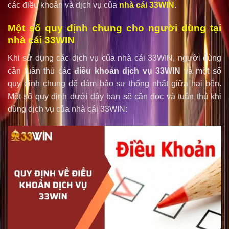
các điều khoản và dịch vụ của
nhà cái 33WIN
.
Một số quy định chung cho người dùng tại
nhà cái 33WIN
Khi sử dụng các dịch vụ của nhà cái 33WIN, người dùng
cần tuân thủ các
điều khoản dịch vụ 33WIN
và một số
quy định chung để đảm bảo sự thống nhất giữa hai bên.
Một số quy định dưới đây bạn sẽ cần đọc và tuân thủ khi
dùng dịch vụ của nhà cái 33WIN: