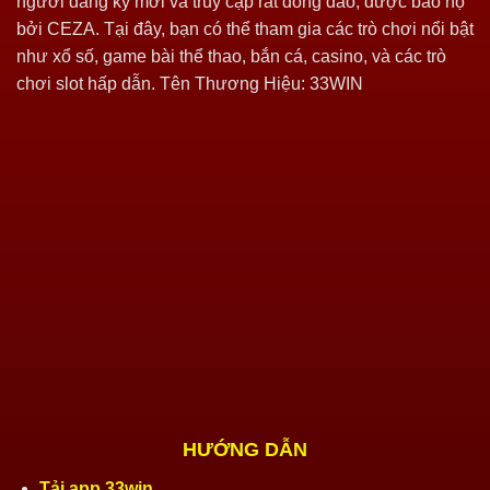
người đăng ký mới và truy cập rất đông đảo, được bảo hộ
bởi CEZA. Tại đây, bạn có thể tham gia các trò chơi nổi bật
như xổ số, game bài thể thao, bắn cá, casino, và các trò
chơi slot hấp dẫn. Tên Thương Hiệu: 33WIN
HƯỚNG DẪN
Tải app 33win