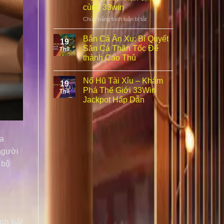
soi
–
cùng 33win
cầu
Phân
2025
tích,
ở
Chức năng bình luận bị tắt
chuẩn
nhận
Phân
xác
định
tích
Bắn Cá Ăn Xu: Bí Quyết
19
và
trận
Săn Cá Thần Tốc Để
Th9
góc
đấu
thành Cao Thủ
nhìn
U23
chiến
Nhật
thuật
Bản
Nổ Hũ Tài Xỉu – Khám
19
và
Phá Thế Giới 33Win
Th9
U23
Jackpot Hấp Dẫn
Kuwait
–
Soi
kèo,
nhận
óa
định
người
cùng
 bộ
33win
ch bắt