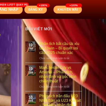
ĂNG NHẬP
ĐĂNG KÝ
KHUYẾN MÃI
BÀI VIẾT MỚI
5
Phân tích bắt cầu tài xỉu
10
tại 33win – Bí quyết soi
Th9
cầu 2025 chuẩn xác
ở
Chức năng bình luận bị tắt
Phân
tích
Manchester City vs
10
bắt
Arsenal – Phân tích,
Th9
cầu
nhận định và góc nhìn
tài
chiến thuật
xỉu
tại
ở
Chức năng bình luận bị tắt
33win
Manchester
–
City
Phân tích trận đấu U23
10
Bí
vs
Nhật Bản và U23 Kuwait
Th9
quyết
Arsenal
– Soi kèo, nhận định