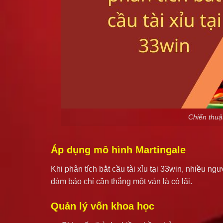
Chiến thuật
Áp dụng mô hình Martingale
Khi phân tích bắt cầu tài xỉu tại 33win, nhiều ng
đảm bảo chỉ cần thắng một ván là có lãi.
Quản lý vốn khoa học