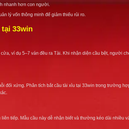
nh nhanh hơn con người.
ản lý vốn thông minh để giảm thiểu rủi ro.
 tại 33win
t cửa, ví dụ 5–7 ván đều ra Tài. Khi nhận diện cầu bệt, người ch
ỗi đối xứng. Phân tích bắt cầu tài xỉu tại 33win trong trường h
xác.
Xỉu liên tiếp. Mẫu cầu này dễ nhận biết và thường kéo dài nhiều v