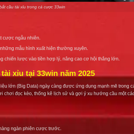
bắt cầu tài xỉu trong cá cược 33win
ặt cược ngẫu nhiên.
ện những mẫu hình xuất hiện thường xuyên.
g chiến lược vào tiền hợp lý, nâng cao cơ hội thắng lớn.
tài xỉu tại 33win năm 2025
ữ liệu lớn (Big Data) ngày càng được ứng dụng mạnh mẽ trong c
ời chơi đọc kèo, thống kê lịch sử và gợi ý xu hướng cầu một cá
 hàng ngàn phiên cược trước.