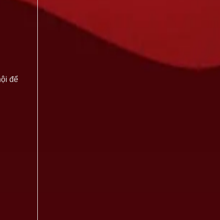
hội để