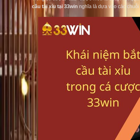
cầu tài xỉu tại 33win
nghĩa là dựa vào các chuỗi 