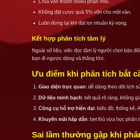
Chia vốn thành nhiều phần nhỏ.
Không đặt cược quá 5% vốn cho một ván.
Luôn dừng lại khi đạt lợi nhuận kỳ vọng.
Kết hợp phân tích tâm lý
Ngoài số liệu, việc đọc tâm lý người chơi bàn đối
bạn đi ngược dòng và thắng lớn.
Ưu điểm khi phân tích bắt cầ
Giao diện trực quan
: dễ dàng theo dõi lịch 
Dữ liệu minh bạch
: kết quả rõ ràng, không gi
Công cụ hỗ trợ hiện đại
: biểu đồ, thống kê, 
Khuyến mãi hấp dẫn
: bet thủ vừa học phân 
Sai lầm thường gặp khi phân 