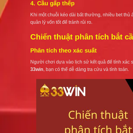
4. Cầu gấp thếp
Khi một chuỗi kéo dài bất thường, nhiều bet thủ
quản lý vốn tốt để tránh rủi ro.
Chiến thuật phân tích bắt cầu
Phân tích theo xác suất
Người chơi dựa vào lịch sử kết quả để tính xác s
33win
, bạn có thể dễ dàng tra cứu và tính toán.