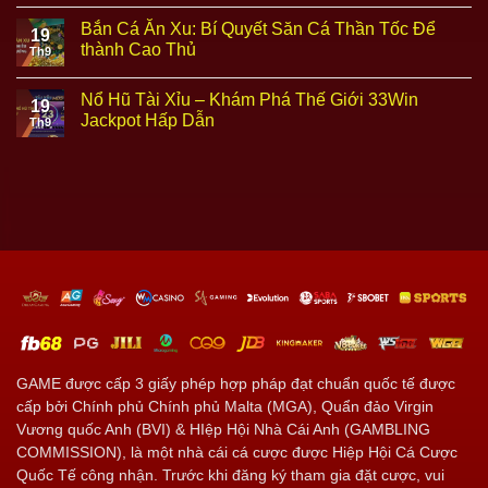
Phân
Phân
quyết
tích
tích,
Bắn Cá Ăn Xu: Bí Quyết Săn Cá Thần Tốc Để
soi
19
trận
nhận
thành Cao Thủ
cầu
Th9
đấu
định
2025
U23
và
chuẩn
Nhật
Nổ Hũ Tài Xỉu – Khám Phá Thế Giới 33Win
góc
xác
19
Bản
Jackpot Hấp Dẫn
nhìn
Th9
và
chiến
U23
thuật
Kuwait
–
Soi
kèo,
nhận
định
cùng
33win
GAME được cấp 3 giấy phép hợp pháp đạt chuẩn quốc tế được
cấp bởi Chính phủ Chính phủ Malta (MGA), Quẩn đảo Virgin
Vương quốc Anh (BVI) & HIệp Hội Nhà Cái Anh (GAMBLING
COMMISSION), là một nhà cái cá cược được Hiệp Hội Cá Cược
Quốc Tế công nhận. Trước khi đăng ký tham gia đặt cược, vui