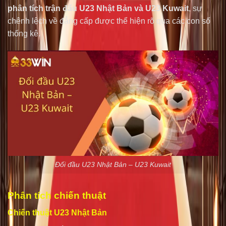
phân tích trận đấu U23 Nhật Bản và U23 Kuwait
, sự
chênh lệch về đẳng cấp được thể hiện rõ qua các con số
thống kê.
Đối đầu U23 Nhật Bản – U23 Kuwait
Phân tích chiến thuật
Chiến thuật U23 Nhật Bản