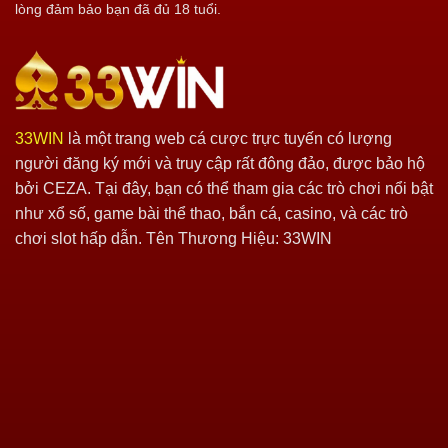
lòng đảm bảo bạn đã đủ 18 tuổi.
33WIN
là một trang web cá cược trực tuyến có lượng
người đăng ký mới và truy cập rất đông đảo, được bảo hộ
bởi CEZA. Tại đây, bạn có thể tham gia các trò chơi nổi bật
như xổ số, game bài thể thao, bắn cá, casino, và các trò
chơi slot hấp dẫn. Tên Thương Hiệu: 33WIN