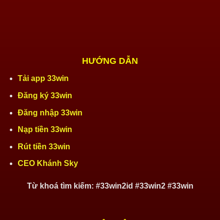
HƯỚNG DẪN
Tải app 33win
Đăng ký 33win
Đăng nhập 33win
Nạp tiền 33win
Rút tiền 33win
CEO Khánh Sky
Từ khoá tìm kiếm: #33win2id #33win2 #33win