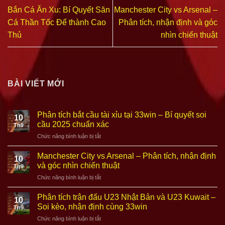
Bắn Cá Ăn Xu: Bí Quyết Săn
Manchester City vs Arsenal –
Cá Thần Tốc Để thành Cao
Phân tích, nhận định và góc
Thủ
nhìn chiến thuật
BÀI VIẾT MỚI
Phân tích bắt cầu tài xỉu tại 33win – Bí quyết soi
10
cầu 2025 chuẩn xác
Th9
ở
Chức năng bình luận bị tắt
Phân
tích
Manchester City vs Arsenal – Phân tích, nhận định
10
bắt
và góc nhìn chiến thuật
Th9
cầu
ở
Chức năng bình luận bị tắt
tài
Manchester
xỉu
City
tại
Phân tích trận đấu U23 Nhật Bản và U23 Kuwait –
10
vs
33win
Soi kèo, nhận định cùng 33win
Th9
Arsenal
–
ở
Chức năng bình luận bị tắt
–
Bí