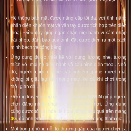
Hệ thống bảo mật được nâng cấp tối đa, với tính năng
nhận diện khuôn mặt và vân tay được tích hợp trên điện
thoại. Điều này giúp ngăn chặn mọi hành vi xâm nhập
trái phép, đảm bảo quá trình đặt cược diễn ra một cách
minh bạch và công bằng.
Ứng dụng được thiết kế với dung lượng nhẹ, tương
thích với mọi hệ điều hành và cấu hình điện thoại. Nhờ
đó, người chơi có thể trải nghiệm game mượt mà,
không bị giật lag hay nóng máy, kể cả khi chơi trong
thời gian dài.
Đường truyền riêng ổn định,
tải app
33WIN
giúp người
chơi đăng nhập nhanh chóng ở mọi nơi. Ứng dụng
cũng được tối ưu hóa để hoạt động hiệu quả trên mạng
4G
, dù anh em đang di chuyển cũng dễ dàng tham gia.
Một trong những nỗi lo thường gặp của người chơi cá