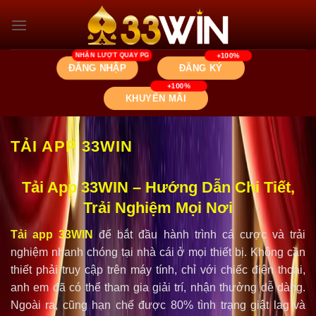
Skip
to
content
ĐĂNG NHẬP
ĐĂNG KÝ
KHUYẾN MÃI
TẢI APP 33WIN
Tải App 33WIN – Hướng Dẫn Chi Tiết,
Trải Nghiệm Mọi Nơi
Tải app 33WIN
để bắt đầu hành trình cá cược và trải
nghiệm nhanh chóng tại nhà cái ở mọi thiết bị. Không cần
thiết phải truy cập trên máy tính, chỉ với chiếc điện thoại,
anh em đã có thể tham gia giải trí, nhận thưởng dễ dàng.
Ngoài ra, cũng hạn chế được 80% tình trạng giật lag và