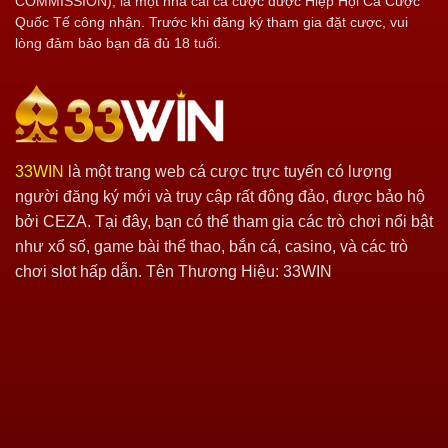
COMMISSION), là một nhà cái cá cược được Hiệp Hội Cá Cược
Quốc Tế công nhận. Trước khi đăng ký tham gia đặt cược, vui
lòng đảm bảo bạn đã đủ 18 tuổi.
33WIN
là một trang web cá cược trực tuyến có lượng
người đăng ký mới và truy cập rất đông đảo, được bảo hộ
bởi CEZA. Tại đây, bạn có thể tham gia các trò chơi nổi bật
như xổ số, game bài thể thao, bắn cá, casino, và các trò
chơi slot hấp dẫn. Tên Thương Hiệu: 33WIN