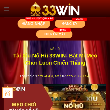
Skip
to
content
ĐĂNG NHẬP
ĐĂNG KÝ
KHUYẾN MÃI
NỔ HŨ
Tài Xỉu Nổ Hũ 33WIN- Bật Mí Mẹo
Chơi Luôn Chiến Thắng
POSTED ON
5 THÁNG 8, 2024
BY
CEO KHÁNH SKY
05
Th8