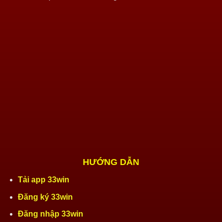
HƯỚNG DẪN
Tải app 33win
Đăng ký 33win
Đăng nhập 33win