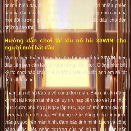
online hiện đại, trò chơi này đều có mặt. Với nhiều phiên
bản và chế độ chơi đa dạng, mở bát đáp ứng nhu cầu của
mọi đối tượng game thủ, từ người mới bắt đầu cho đến
những cao thủ.
Hướng dẫn chơi tài xỉu nổ hũ 33WIN cho
người mới bắt đầu
Muốn chiến thắng trong trò chơi
tài xỉu nổ hũ 33WIN
, điều
đầu tiên bạn cần làm là nắm vững luật chơi. Giống như bất
kỳ trò chơi nào khác, nếu không hiểu rõ luật, anh em sẽ rất
dễ bị thua cuộc.
Tham gia nổ hũ tài xỉu vô cùng đơn giản. Bạn chỉ cần đăng
ký một tài khoản tại nhà cái uy tín, nạp tiền vào và lựa chọn
mức cược phù hợp. Ngay lập tức, bạn có thể tham gia đặt
cược và chờ kết quả. Hệ thống sẽ tự động hiển thị người
thắng cuộc trên màn hình, đảm bảo tính minh bạch và công
bằng. Đặc biệt, phần thưởng của nổ hũ tài xỉu luôn hấp