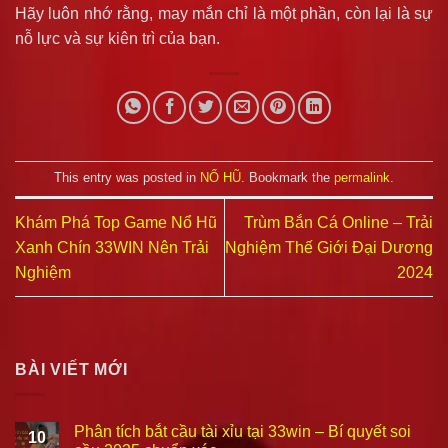
Hãy luôn nhớ rằng, may mắn chỉ là một phần, còn lại là sự
nỗ lực và sự kiên trì của bạn.
This entry was posted in
NỔ HŨ
. Bookmark the
permalink
.
Khám Phá Top Game Nổ Hũ
Trùm Bắn Cá Online – Trải
Xanh Chín 33WIN Nên Trải
Nghiệm Thế Giới Đại Dương
Nghiệm
2024
BÀI VIẾT MỚI
Phân tích bắt cầu tài xỉu tại 33win – Bí quyết soi
10