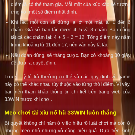
điểm là có thể tham gia. Mỗi mặt của xúc xắc sẽ tương
ứng với một số điểm nhất định.
Khi lắc, mỗi con sẽ dừng lại ở một mặt, từ 1 đến 6
chấm. Giả sử bạn lắc được 4, 5 và 3 chấm. Bạn cộng
tất cả các chấm lại: 4 + 5 + 3 = 12. Tổng điểm này nằm
trong khoảng từ 11 đến 17, nên ván này là tài.
Nếu đoán đúng, sẽ thắng cược. Bạn có khoảng 30 giây
để đưa ra quyết định.
Lưu ý: Tỷ lệ trả thưởng cụ thể và các quy định về game
này có thể khác nhau tùy thuộc vào từng thời điểm. Vì vậy,
bạn nên tham khảo thông tin chi tiết trên trang web của
33WIN trước khi chơi.
Mẹo chơi tài xỉu nổ hũ 33WIN luôn thắng
Bí quyết không chỉ nằm ở việc hiểu rõ luật chơi mà còn ở
những mẹo nhỏ nhưng vô cùng hiệu quả. Dựa trên kinh