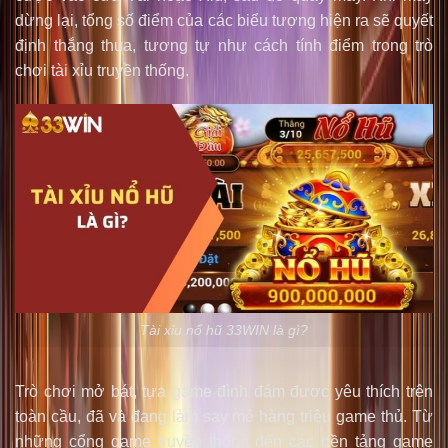
dừng lại, tổng số điểm của các biểu tượng hiện ra sẽ quyết
định thắng thua, tương tự như cách tính điểm trong trò
chơi tài xỉu truyền thống.
Tài xỉu nổ hũ 33WIN là gì?
Trò chơi mở bát, tựa game đình đám được yêu thích trên
toàn cầu, đã và đang làm say mê hàng triệu game thủ. Từ
những cổng game truyền thống đến các nền tảng game