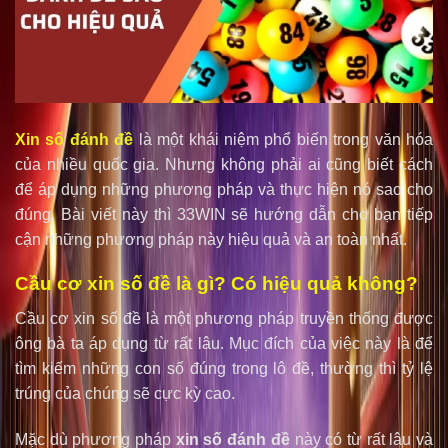
Xin số đánh đề
là một khái niệm phổ biến trong văn hóa
của nhiều quốc gia. Nhưng không phải ai cũng biết cách
để áp dụng những phương pháp và thực hiện nó sao cho
đúng. Bài viết này thì 33WIN sẽ hướng dẫn cho bạn tiếp
cận những phương pháp này hiệu quả và an toàn nhất.
Cầu cơ xin số đề là gì? Có hiệu quả không?
Cầu cơ xin số đề là một phương pháp truyền thống được
ông bà ta áp dụng từ rất lâu. Mục đích của việc này là để
tìm kiếm những con số đúng trong lô đề, thường thì tỷ lệ
trúng của chúng sẽ cực kỳ cao.
Mặc dù phương pháp
xin số đánh đề
này có từ rất lâu và