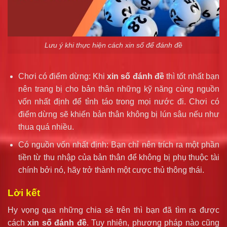
Lưu ý khi thực hiện cách xin số để đánh đề
Chơi có điểm dừng: Khi
xin số đánh đề
thì tốt nhất bạn
nên trang bị cho bản thân những kỹ năng cùng nguồn
vốn nhất định để tỉnh táo trong mọi nước đi. Chơi có
điểm dừng sẽ khiến bản thân không bị lún sâu nếu như
thua quá nhiều.
Có nguồn vốn nhất định: Bạn chỉ nên trích ra một phần
tiền từ thu nhập của bản thân để không bị phụ thuộc tài
chính bởi nó, hãy trở thành một cược thủ thông thái.
Lời kết
Hy vọng qua những chia sẻ trên thì bạn đã tìm ra được
cách
xin số đánh đề
. Tuy nhiên, phương pháp nào cũng