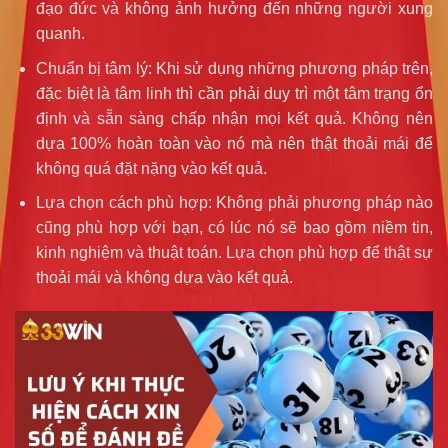
đạo đức và không ảnh hưởng đến những người xung
quanh.
Chuẩn bị tâm lý: Khi sử dụng những phương pháp trên,
đặc biệt là tâm linh thì cần phải duy trì một tâm trạng ổn
định và sẵn sàng chấp nhận mọi kết quả. Không nên
dựa 100% hoàn toàn vào nó mà nên thật thoải mái để
không quá đặt nặng vào kết quả.
Lựa chọn cách phù hợp: Không phải phương pháp nào
cũng phù hợp với bạn, có lúc nó sẽ bao gồm niềm tin,
kinh nghiệm và thuật toán. Lựa chọn phù hợp để thật sự
thoải mái và không dựa vào kết quả.