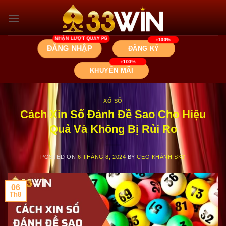
Skip
to
content
ĐĂNG NHẬP
ĐĂNG KÝ
KHUYẾN MÃI
XỔ SỐ
Cách Xin Số Đánh Đề Sao Cho Hiệu
Quả Và Không Bị Rủi Ro
POSTED ON
6 THÁNG 8, 2024
BY
CEO KHÁNH SKY
06
Th8