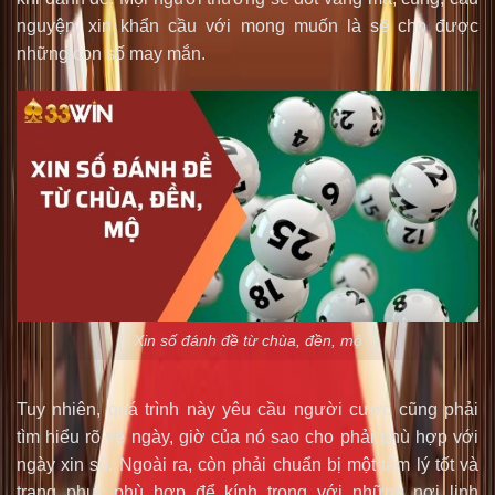
nguyện, xin khẩn cầu với mong muốn là sẽ cho được
những con số may mắn.
Xin số đánh đề từ chùa, đền, mộ
Tuy nhiên, quá trình này yêu cầu người cược cũng phải
tìm hiểu rõ về ngày, giờ của nó sao cho phải phù hợp với
ngày xin số. Ngoài ra, còn phải chuẩn bị một tâm lý tốt và
trang phục phù hợp để kính trọng với những nơi linh